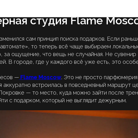
ть необычный подарок в 
ForkLore — журнал о вкусной жизни Москвы
рная студия Flame Mosc
зменился сам принцип поиска подарков. Если раньш
 автомате», то теперь всё чаще выбираем локальны
, за ощущение, что вещь не случайная. Не сувенир 
й. В городе, где у каждого всё уже есть, это особ
ресов —
Flame Moscow
. Это не просто парфюмерия,
я аккуратно встроилась в повседневный маршрут це
Покровке — то место, куда можно зайти после трен
йти с подарком, который не выглядит дежурным.