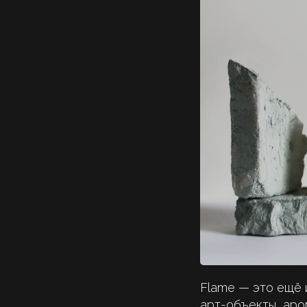
Flame — это ещё и
арт-объекты, аро