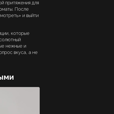
ой притяжения для
роматы. После
смотреть» и выйти
иции, которые
бсолютный
ые нежные и
опрос вкуса, а не
ными