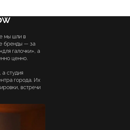
Москве:
ow
е мы шли в
е бренды — за
«для галочки», а
енно ценно.
 а студия
нтра города. Их
ировки, встречи