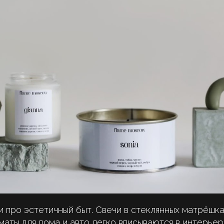
 про эстетичный быт. Свечи в стеклянных матрёшка
маты для дома и авто легко вписываются в интерьер