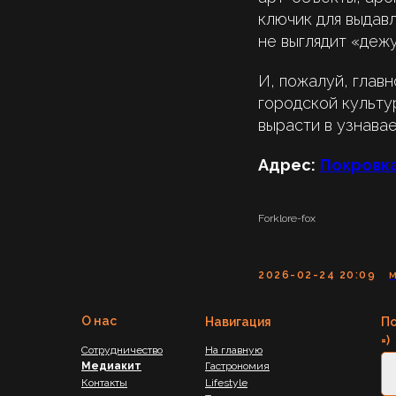
ключик для выдав
не выглядит «дежу
И, пожалуй, глав
городской культу
вырасти в узнава
Адрес:
Покровка
Forklore-fox
2026-02-24 20:09
О нас
Навигация
По
=)
Сотрудничество
На главную
Медиакит
Гастрономия
Контакты
Lifestyle