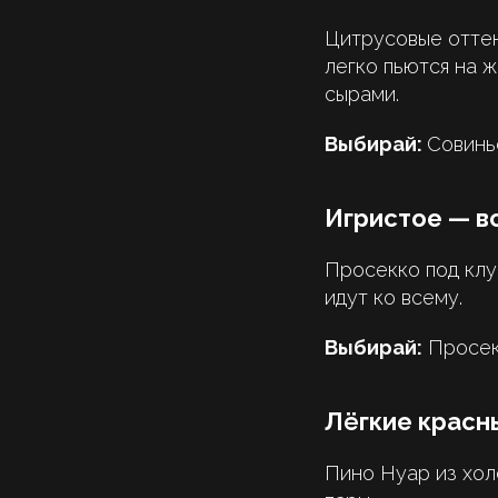
Цитрусовые оттенк
легко пьютcя на 
сырами.
Выбирай:
Совинь
Игристое — вс
Просекко под клу
идут ко всему.
Выбирай:
Просекк
Лёгкие красн
Пино Нуар из хол