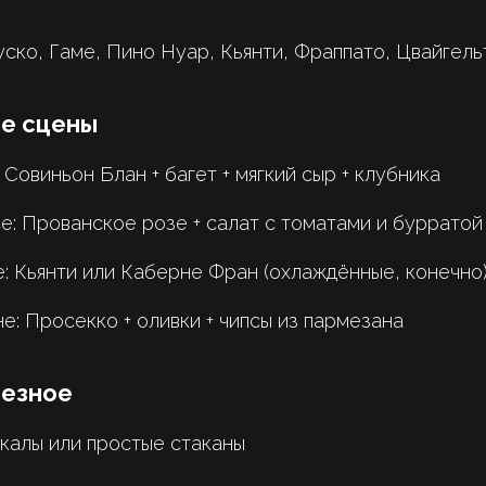
ко, Гаме, Пино Нуар, Кьянти, Фраппато, Цвайгель
е сцены
 Совиньон Блан + багет + мягкий сыр + клубника
е: Прованское розе + салат с томатами и бурратой
: Кьянти или Каберне Фран (охлаждённые, конечно
е: Просекко + оливки + чипсы из пармезана
лезное
калы или простые стаканы