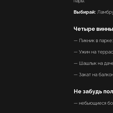
пары.
Выбирай:
Ламбрус
Четыре винны
— Пикник в парке:
— Ужин на террас
— Шашлык на даче
— Закат на балкон
Не забудь по
— небьющиеся бо