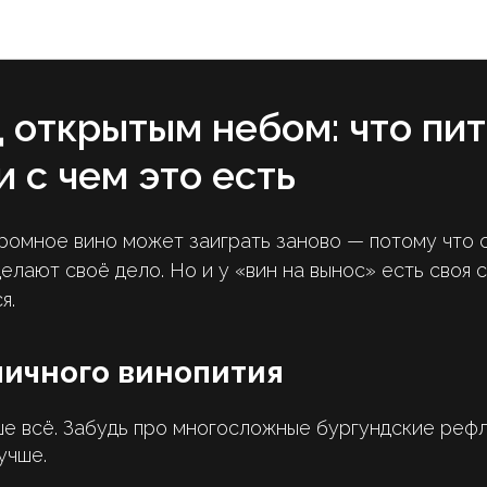
ForkLore — журнал о вкусной жизни Москвы
 открытым небом: что пит
и с чем это есть
омное вино может заиграть заново — потому что с
делают своё дело. Но и у «вин на вынос» есть своя 
я.
личного винопития
е всё. Забудь про многосложные бургундские реф
учше.