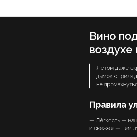
Вино под
воздухе 
Летом даже скр
дымок с гриля 
не промахнутьс
Правила у
— Лёгкость — наш
и свежее — тем л