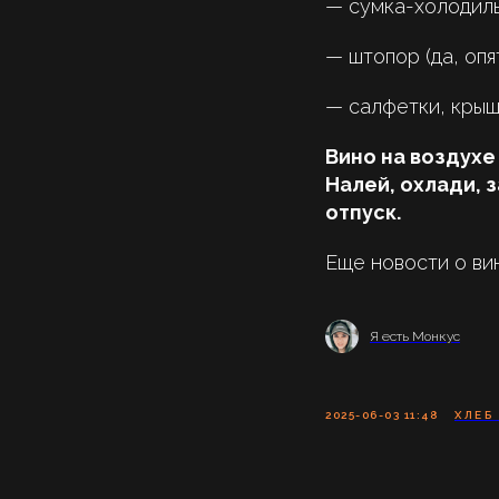
— сумка-холодиль
— штопор (да, опя
— салфетки, крыш
Вино на воздухе
Налей, охлади, 
отпуск.
Еще новости о в
Я есть Монкус
2025-06-03 11:48
ХЛЕБ