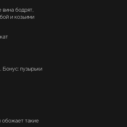
е вина бодрят,
бой и козьими
кат
. Бонус: пузырьки
м обожает такие