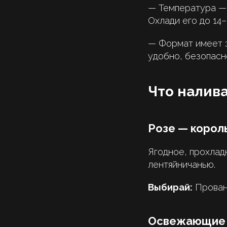
— Температура — 
Охлади его до 14–
— Формат имеет з
удобно, безопасно
Что налива
Розе — корол
Ягодное, прохлад
лентяйничанью.
Выбирай:
Прован
Освежающие