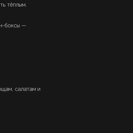
ть тёплым.
ин-боксы —
ощам, салатам и