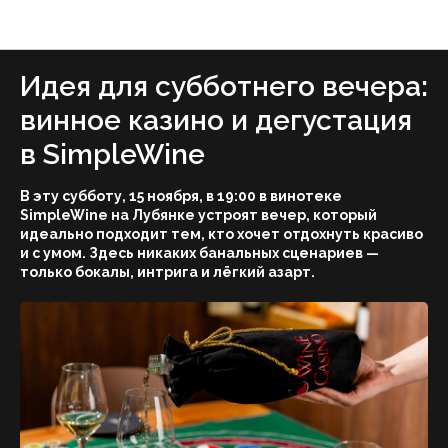
ForkLore — журнал о вкусной жизни Москвы
Идея для субботнего вечера:
винное казино и дегустация
в SimpleWine
В эту субботу, 15 ноября, в 19:00 в винотеке
SimpleWine на Лубянке устроят вечер, который
идеально подходит тем, кто хочет отдохнуть красиво
и с умом. Здесь никаких банальных сценариев —
только бокалы, интрига и лёгкий азарт.