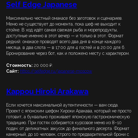
Self Edge Japanese
Максимально честный омакасе без заготовок и сценариев.
Меню не существует до момента, пока шеф не выходит к
стойке. В ход идёт самая свежая рыба и морепродукты,
доступные именно в этот вечер — и только в этот. Формат
редкий: омакасе проводят всего два дня в конце каждого
месяца, в два слота — в 17:00 для 4 гостей и в 20:00 для 6.
Бронирование через бот, как и положено месту с характером.
Стоимость:
20 000 ₽.
Сайт:
https://selfedge.ru/japanese-moscow
Kappou Hiroki Arakawa
Если хочется максимальной аутентичности — вам сюда.
Проект с японским шефом Хироки Аракава, который не просто
готовит, а буквально проживает японскую гастрономическую
традицию. При гостях собирается курсовое меню из 8–10
подач: от деликатных закусок до финального десерта. Формат
камерный, до 10 человек, строго по предварительной брони с