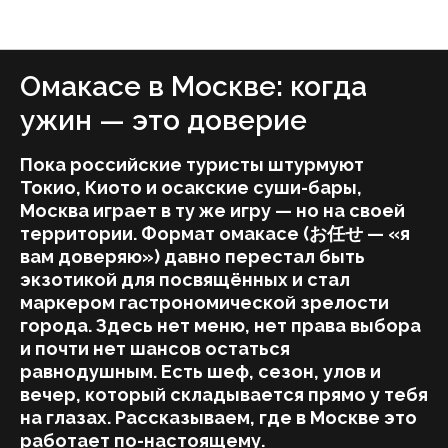
ForkLore — журнал о вкусной жизни Москвы
Омакасе в Москве: когда
ужин — это доверие
Пока российские туристы штурмуют
Токио, Киото и осакские суши-бары,
Москва играет в ту же игру — но на своей
территории. Формат омакасе (お任せ — «я
вам доверяю») давно перестал быть
экзотикой для посвящённых и стал
маркером гастрономической зрелости
города. Здесь нет меню, нет права выбора
и почти нет шансов остаться
равнодушным. Есть шеф, сезон, улов и
вечер, который складывается прямо у тебя
на глазах. Рассказываем, где в Москве это
работает по-настоящему.