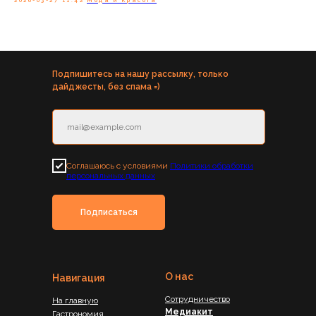
2026-03-27 11:42
Мода и Красота
Подпишитесь на нашу рассылку, только
дайджесты, без спама =)
Соглашаюсь с условиями
Политики обработки
персональных данных
Подписаться
О нас
Навигация
Сотрудничество
На главную
Медиакит
Гастрономия