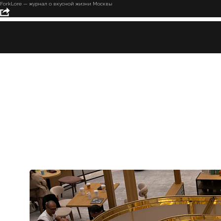
ForkLore — журнал о вкусной жизни Москвы
Весна, патчи и -50%: в
«Павелецкой Плазе» снова
открывается pop-up d’Alba
Если ты все еще выходишь из зимнего режима «плед и отмена
планов», есть способ ускориться:
с 25 марта по 10 июня
на
-2 этаже «Павелецкой Плазы» возвращается pop-up
корейского бренда d’Alba. И это тот случай, когда уход за
кожей становится почти спортом — с бонусами, подарками и
азартом.