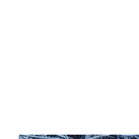
Лёд, пространство и никакой толкучки
Площадь катка — более 16 000 кв. м, и это чувствуется.
Просторно, комфортно, легко разъехаться даже в часы пик.
Лёд ровный и быстрый, а организация пространства
продумана так, чтобы ты катался, а не стоял. Несколько
больших пунктов проката, множество входов, тёплые
раздевалки — редкий случай, когда всё действительно
работает без раздражения.
Каток + еда = идеальный зимний план
Вокруг — рестораны и кафе, куда удобно заглянуть после
сеанса или сбежать погреться в процессе. Формула «вышел
со льда — сел за стол» здесь реализована максимально
органично. Отличный вариант и для свидания, и для
семейного выезда, и для спонтанной встречи с друзьями.
Вечером — настоящее шоу
С наступлением темноты каток меняет настроение. Фасад
Большой спортивной арены превращается в огромный экран,
на котором каждый вечер показывают 3D-мультимедийные
шоу. Инсталляции вокруг тоже «оживают» — сценарии
меняются, и каждый вечерний сеанс ощущается по-новому.