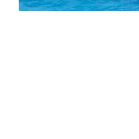
Фото: Каток в Лужниках
Немного истории — и много жизни
Ещё в 1950-х здесь встречались на льду: катались,
знакомились, общались, танцевали и смеялись. Сегодня
эта традиция получила современное продолжение — с
технологиями, светом и звуком, но с тем же городским
ощущением зимы как праздника.
Расписание
Понедельник, среда, четверг, пятница
11:30—15:00
16:00—18:30
19:30—22:30 (вечерний сеанс)
Суббота, воскресенье
9:30—11:30
12:30—15:00
16:00—18:30
19:30—22:30
По вторникам каток закрыт
на техническое обслуживание.