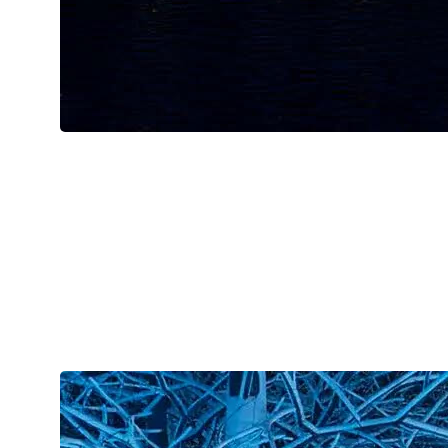
Фото: Каток в Лужниках
24 инсталляции, которые работают на
атмосферу
По периметру катка — 24 мультимедийные и световые
инсталляции. Они не спорят друг с другом, а собираются в
единое визуальное путешествие: где-то мягкий свет, где-то
интерактив, где-то чистый вау-эффект. Всё это — на фоне
панорамы Воробьёвых гор и аккуратной праздничной
подсветки, которая превращает обычное катание в почти
киношную сцену.