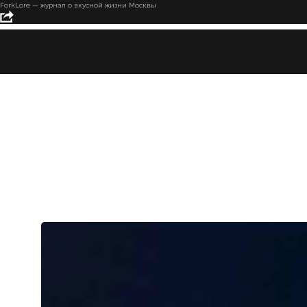
ForkLore — журнал о вкусной жизни Москвы
Единственный в России
мультимедийный каток — и
да, он в Москве
Мы сходили на открытие нового катка в «Лужниках» и сразу
поняли: этой зимой у города появилось ещё одно место силы.
Не просто каток, а полноценный мультимедийный аттракцион
— редкий случай, когда масштаб, технологии и атмосфера
действительно работают вместе.