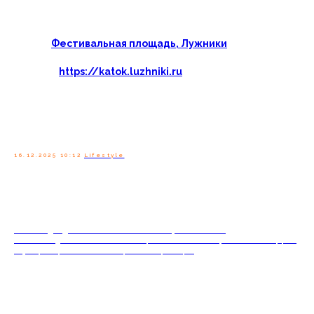
Полезно знать перед визитом
Каток «Лужники»
Адрес:
Фестивальная площадь, Лужники
Билеты:
https://katok.luzhniki.ru
Теперь остаётся дождаться по-настоящему снежной
зимы — чтобы обкатать лёд, поймать вечернее шоу и
сделать этот каток своей новой сезонной традицией.
Forklore-fox
16.12.2025 10:12
Lifestyle
See also
Большой дайджест: "Главные события августа в Москве"
Большой гид по событиям Москвы: open air, бесплатные фестивали, концерты,
клубы, рестораны, кино и театральные премьеры.
Самый закрытый кинотеатр Москвы выходит «в город»: у «Москвы» появится