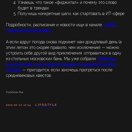
Узнаешь, что такое «фиджитал» и почему это слово
будет в трендах
Получишь конкретные шаги, как стартовать в ИТ-сфере
Подробности, расписание и новости ищи в канале
«ДИТ:
Технологии Москвы»
.
А если вдруг погода снова подкинет нам дождливый день (а
этим летом это скорее правило, чем исключение) — можно
устроить себе другой вид приключения: отправиться в одну
из стильных московских бань. Мы уже собрали
5 банных
комплексов, где приятно провести время в любую
погоду
— пригодится, если захочешь прогреться после
средневековых квестов.
Forklore-fox
LIFESTYLE
2025-08-12 12:34